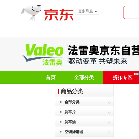
更多导航
服装城
食品
金融
首页
全部分类
折扣专区
全部分类
刹车片
刹车油
空调滤清器