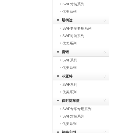
SWF对装系列
优美系列
斯柯达
SWF专车专用系列
SWF对装系列
优美系列
雷诺
SWF系列
优美系列
菲亚特
SWF系列
优美系列
保时捷车型
SWF专车专用系列
SWF对装系列
优美系列
福特车型